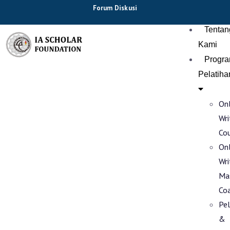
Forum Diskusi
Tentan
Kami
Progr
Pelatiha
Onl
Wri
Co
Onl
Wri
Ma
Co
Pel
&