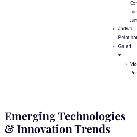
Co
Ide
Jur
Jadwal
Pelatiha
Galeri
Vi
Pe
Emerging Technologies
& Innovation Trends