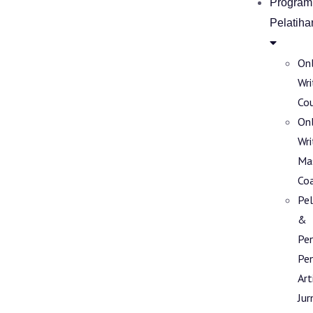
Program
Pelatiha
Onl
Wri
Co
Onl
Wri
Ma
Co
Pel
&
Pe
Pen
Art
Jur