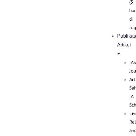
(5
har
di
Jog
Publikas
Artikel
IAS
Jou
Art
Sa
IA
Sch
Liv
Rel
an