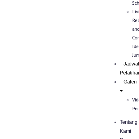
Sch
Liv
Rel
an
Co
Ide
Jur
Jadwa
Pelatiha
Galeri
Vi
Pe
Tentang
Kami