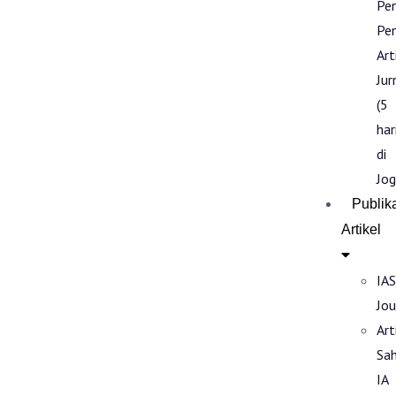
Pe
Pen
Art
Jur
(5
har
di
Jog
Publik
Artikel
IAS
Jou
Art
Sa
IA