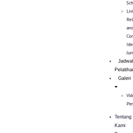
Sch
Liv
Rel
an
Co
Ide
Jur
Jadwa
Pelatiha
Galeri
Vi
Pe
Tentang
Kami