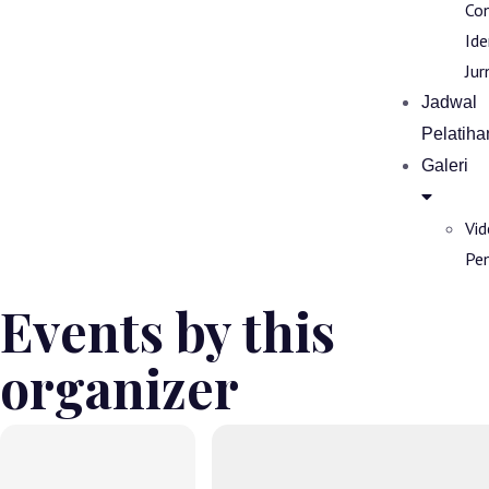
Co
Ide
Jur
Jadwal
Pelatiha
Galeri
Vi
Pe
Events by this
organizer