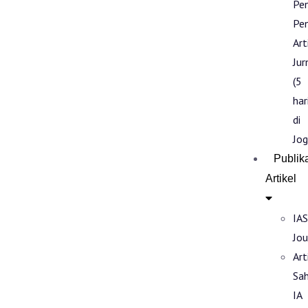
Pe
Pen
Art
Jur
(5
har
di
Jog
Publik
Artikel
IAS
Jou
Art
Sa
IA