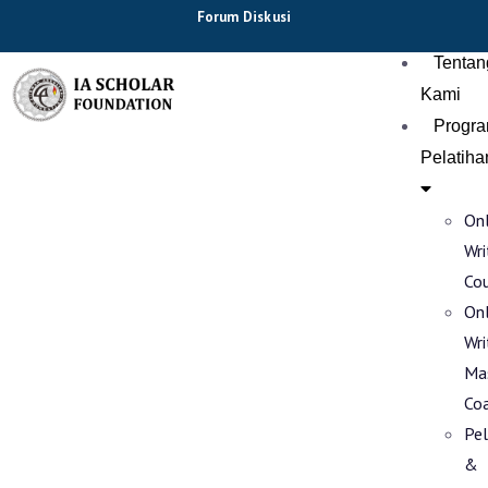
Forum Diskusi
Tentan
Kami
Progr
Pelatiha
Onl
Wri
Co
Onl
Wri
Ma
Co
Pel
&