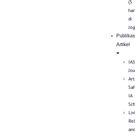
(5
har
di
Jog
Publikas
Artikel
IAS
Jou
Art
Sa
IA
Sch
Liv
Rel
an