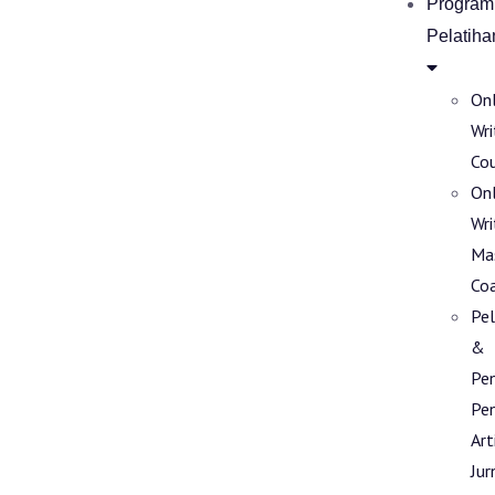
Program
Pelatiha
Onl
Wri
Co
Onl
Wri
Ma
Co
Pel
&
Pe
Pen
Art
Jur