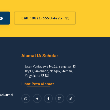
Call : 0821-3550-4223
Alamat IA Scholar
Jalan Puntadewa No.12, Banjarsari RT
06/12, Sukoharjo, Ngaglik, Sleman,
Yogyakarta 55581
Lihat Peta Alamat
kel Jurnal