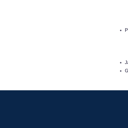
P
J
G