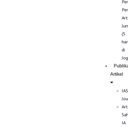
Pe
Pen
Art
Jur
(5
har
di
Jog
Publik
Artikel
IAS
Jou
Art
Sa
IA