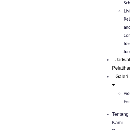
Sch
Liv
Rel
an
Co
Ide
Jur
Jadwa
Pelatiha
Galeri
Vi
Pe
Tentang
Kami