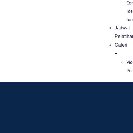
Co
Ide
Jur
Jadwal
Pelatiha
Galeri
Vi
Pe