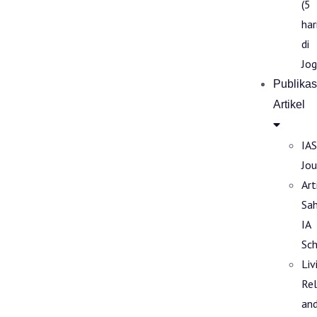
(5
har
di
Jog
Publikas
Artikel
IAS
Jou
Art
Sa
IA
Sch
Liv
Rel
an