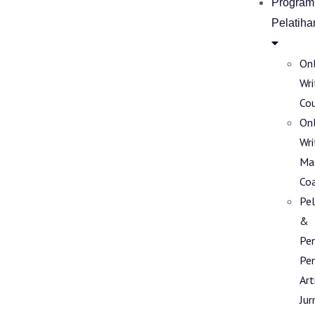
Program
Pelatiha
Onl
Wri
Co
Onl
Wri
Ma
Co
Pel
&
Pe
Pen
Art
Jur