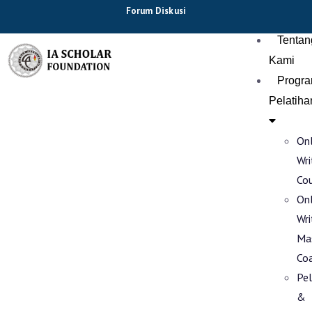
Forum Diskusi
Tentan
Kami
Progr
Pelatiha
Onl
Wri
Co
Onl
Wri
Ma
Co
Pel
&