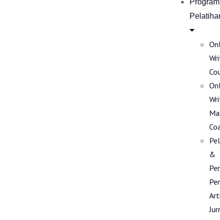
Program
Pelatiha
Onl
Wri
Co
Onl
Wri
Ma
Co
Pel
&
Pe
Pen
Art
Jur