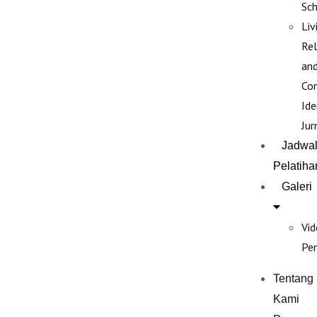
Sch
Liv
Rel
an
Co
Ide
Jur
Jadwa
Pelatiha
Galeri
Vi
Pe
Tentang
Kami