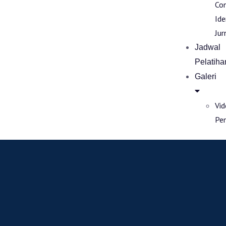
Co
Ide
Jur
Jadwal
Pelatiha
Galeri
Vi
Pe