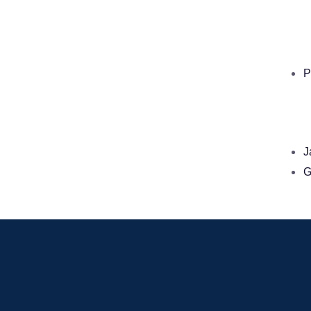
P
J
G