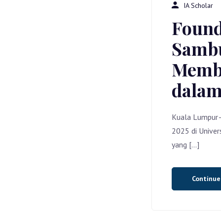
IA Scholar
Found
Sambu
Memba
dalam
Kuala Lumpur—
2025 di Univers
yang […]
Continu