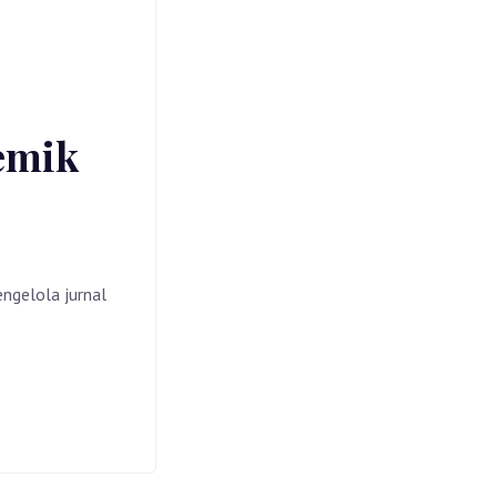
emik
engelola jurnal