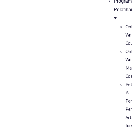
Program
Pelatiha
Onl
Wri
Co
Onl
Wri
Ma
Co
Pel
&
Pe
Pen
Art
Jur