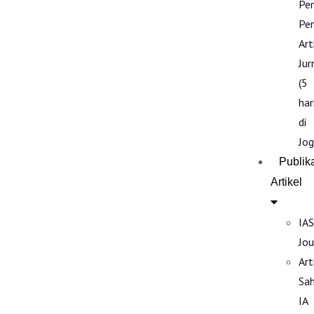
Pe
Pen
Art
Jur
(5
har
di
Jog
Publik
Artikel
IAS
Jou
Art
Sa
IA