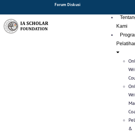
Forum Diskusi
Tentan
Kami
Progr
Pelatiha
Onl
Wri
Co
Onl
Wri
Ma
Co
Pel
&