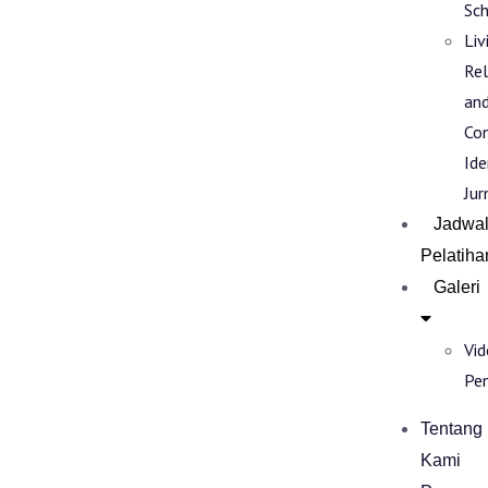
Sch
Liv
Rel
an
Co
Ide
Jur
Jadwa
Pelatiha
Galeri
Vi
Pe
Tentang
Kami