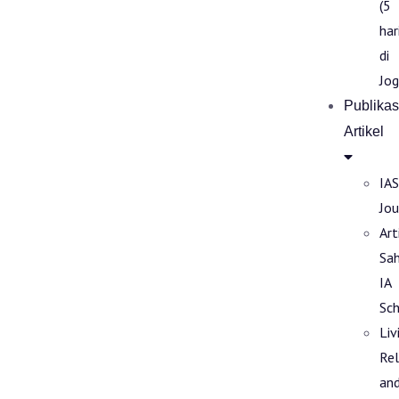
(5
har
di
Jog
Publikas
Artikel
IAS
Jou
Art
Sa
IA
Sch
Liv
Rel
an