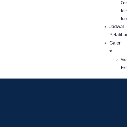
Co
Ide
Jur
Jadwal
Pelatiha
Galeri
Vi
Pe