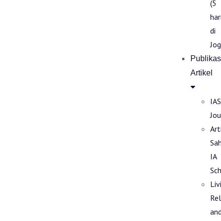
(5
har
di
Jog
Publikas
Artikel
IAS
Jou
Art
Sa
IA
Sch
Liv
Rel
an