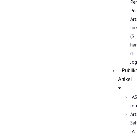
Pe
Pen
Art
Jur
(5
har
di
Jog
Publik
Artikel
IAS
Jou
Art
Sa
IA