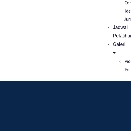
Co
Ide
Jur
Jadwal
Pelatiha
Galeri
Vi
Pe