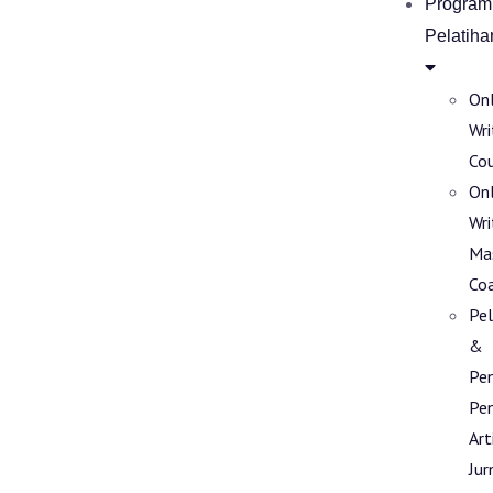
Program
Pelatiha
Onl
Wri
Co
Onl
Wri
Ma
Co
Pel
&
Pe
Pen
Art
Jur