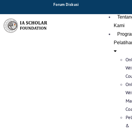
Forum Diskusi
Tentan
Kami
Progr
Pelatiha
Onl
Wri
Co
Onl
Wri
Ma
Co
Pel
&