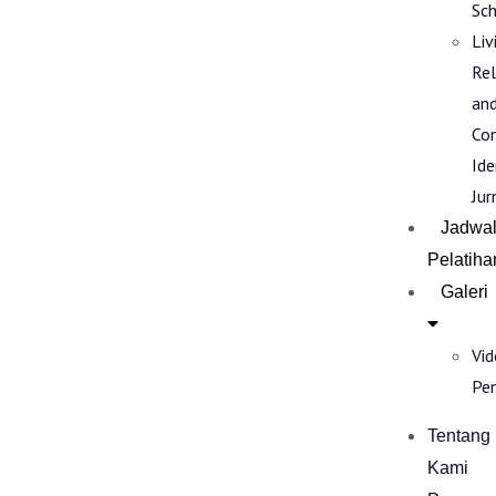
Sch
Liv
Rel
an
Co
Ide
Jur
Jadwa
Pelatiha
Galeri
Vi
Pe
Tentang
Kami