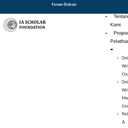
Forum Diskusi
Tentan
Kami
Progr
Pelatiha
Onl
Wri
Co
Onl
Wri
Ma
Co
Pel
&