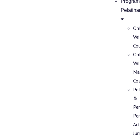
Program
Pelatiha
Onl
Wri
Co
Onl
Wri
Ma
Co
Pel
&
Pe
Pen
Art
Jur