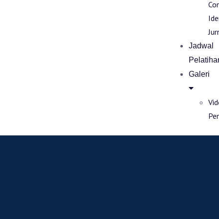
Co
Ide
Jur
Jadwal
Pelatiha
Galeri
Vi
Pe