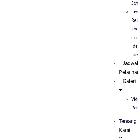
Sch
Liv
Rel
an
Co
Ide
Jur
Jadwa
Pelatiha
Galeri
Vi
Pe
Tentang
Kami