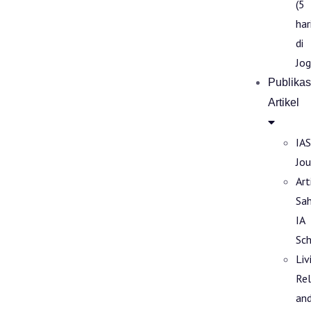
(5
har
di
Jog
Publikas
Artikel
IAS
Jou
Art
Sa
IA
Sch
Liv
Rel
an