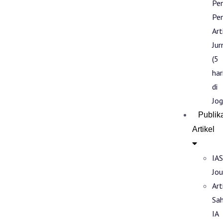
Pe
Pen
Art
Jur
(5
har
di
Jog
Publik
Artikel
IAS
Jou
Art
Sa
IA