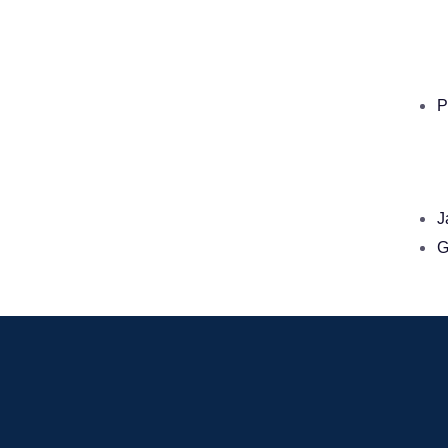
P
J
G