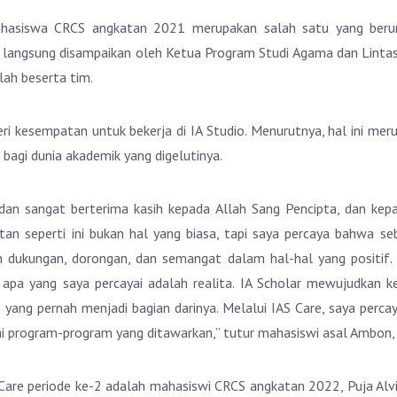
 mahasiswa CRCS angkatan 2021 merupakan salah satu yang ber
ra langsung disampaikan oleh Ketua Program Studi Agama dan Linta
lah beserta tim.
eri kesempatan untuk bekerja di IA Studio. Menurutnya, hal ini m
bagi dunia akademik yang digelutinya.
dan sangat berterima kasih kepada Allah Sang Pencipta, dan kep
n seperti ini bukan hal yang biasa, tapi saya percaya bahwa s
 dukungan, dorongan, dan semangat dalam hal-hal yang positif
, apa yang saya percayai adalah realita. IA Scholar mewujudkan 
 yang pernah menjadi bagian darinya. Melalui IAS Care, saya percay
i program-program yang ditawarkan,” tutur mahasiswi asal Ambon, 
Care periode ke-2 adalah mahasiswi CRCS angkatan 2022, Puja Alv