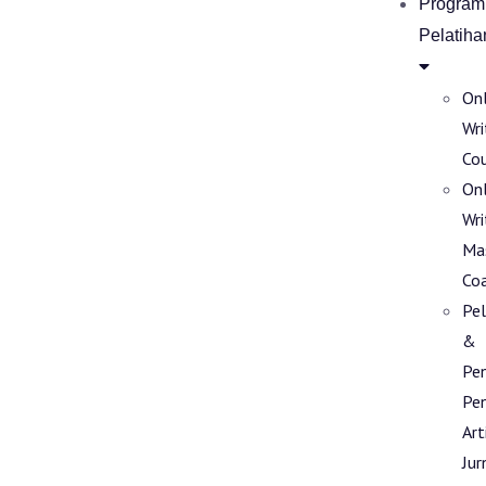
Program
Pelatiha
Onl
Wri
Co
Onl
Wri
Ma
Co
Pel
&
Pe
Pen
Art
Jur