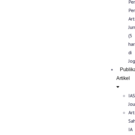
Pe
Pen
Art
Jur
(5
har
di
Jog
Publik
Artikel
IAS
Jou
Art
Sa
IA