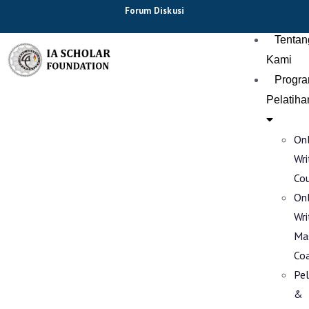
Forum Diskusi
Tentan
Kami
Progr
Pelatiha
Onl
Wri
Co
Onl
Wri
Ma
Co
Pel
&