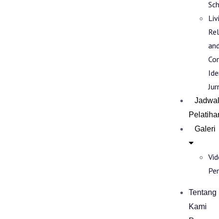
Sch
Liv
Rel
an
Co
Ide
Jur
Jadwa
Pelatiha
Galeri
Vi
Pe
Tentang
Kami