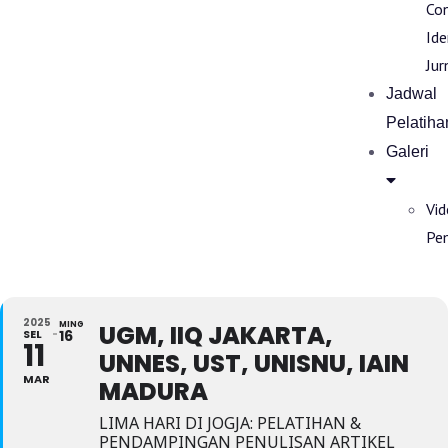
Co
Ide
Jur
Jadwal
Pelatiha
Galeri
Vi
Pe
2025
MING
UGM, IIQ JAKARTA,
SEL
16
11
UNNES, UST, UNISNU, IAIN
MAR
MADURA
LIMA HARI DI JOGJA: PELATIHAN &
PENDAMPINGAN PENULISAN ARTIKEL