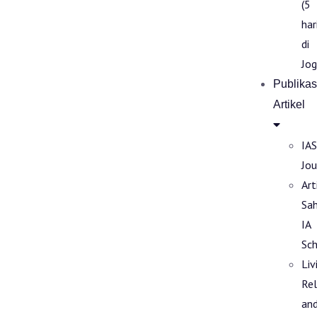
(5
har
di
Jog
Publikas
Artikel
IAS
Jou
Art
Sa
IA
Sch
Liv
Rel
an