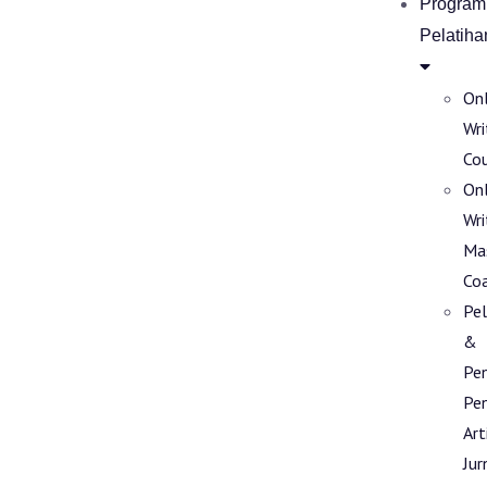
Program
Pelatiha
Onl
Wri
Co
Onl
Wri
Ma
Co
Pel
&
Pe
Pen
Art
Jur