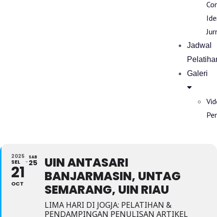
Co
Ide
Jur
Jadwal
Pelatiha
Galeri
Vi
Pe
2025
SAB
UIN ANTASARI
SEL
25
21
BANJARMASIN, UNTAG
OCT
SEMARANG, UIN RIAU
LIMA HARI DI JOGJA: PELATIHAN &
PENDAMPINGAN PENULISAN ARTIKEL