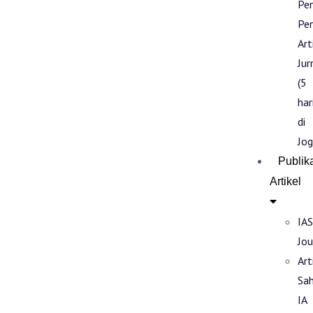
Pe
Pen
Art
Jur
(5
har
di
Jog
Publik
Artikel
IAS
Jou
Art
Sa
IA