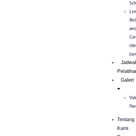
Sch
Liv
Rel
an
Co
Ide
Jur
Jadwa
Pelatiha
Galeri
Vi
Pe
Tentang
Kami