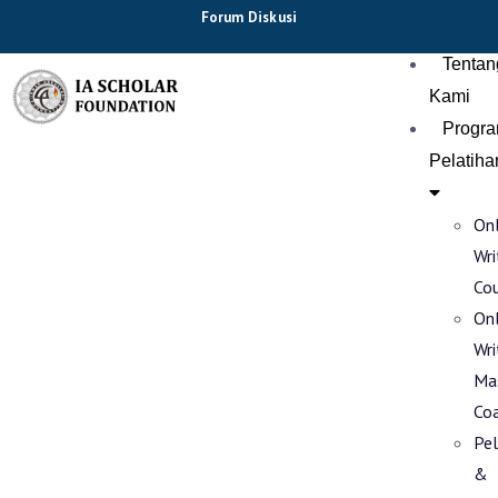
Forum Diskusi
Tentan
Kami
Progr
Pelatiha
Onl
Wri
Co
Onl
Wri
Ma
Co
Pel
&