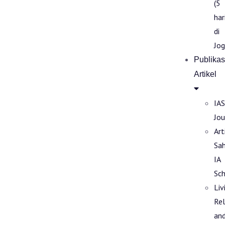
(5
har
di
Jog
Publikas
Artikel
IAS
Jou
Art
Sa
IA
Sch
Liv
Rel
an