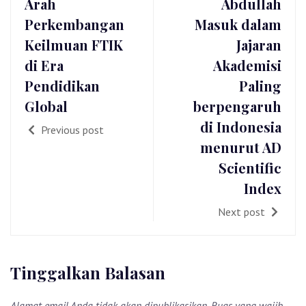
Arah
Abdullah
Perkembangan
Masuk dalam
Keilmuan FTIK
Jajaran
di Era
Akademisi
Pendidikan
Paling
Global
berpengaruh
di Indonesia
Previous post
menurut AD
Scientific
Index
Next post
Tinggalkan Balasan
Alamat email Anda tidak akan dipublikasikan.
Ruas yang wajib