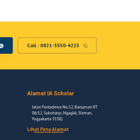
Call : 0821-3550-4223
Alamat IA Scholar
Jalan Puntadewa No.12, Banjarsari RT
06/12, Sukoharjo, Ngaglik, Sleman,
Yogyakarta 55581
Lihat Peta Alamat