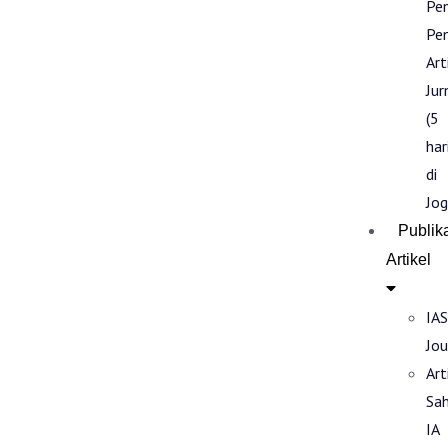
Pe
Pen
Art
Jur
(5
har
di
Jog
Publik
Artikel
IAS
Jou
Art
Sa
IA