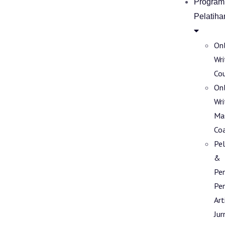
Program
Pelatiha
Onl
Wri
Co
Onl
Wri
Ma
Co
Pel
&
Pe
Pen
Art
Jur