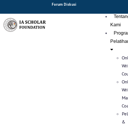
Forum Diskusi
Tentan
Kami
Progr
Pelatiha
Onl
Wri
Co
Onl
Wri
Ma
Co
Pel
&