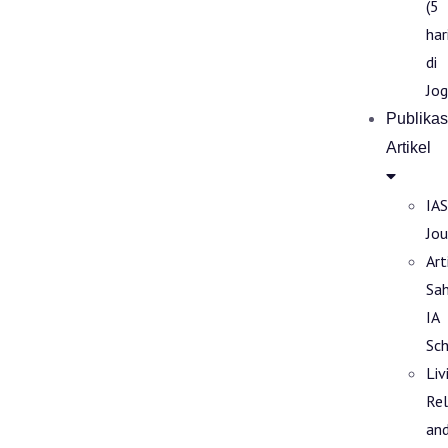
(5
har
di
Jog
Publikas
Artikel
IAS
Jou
Art
Sa
IA
Sch
Liv
Rel
an