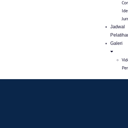
Co
Ide
Jur
Jadwal
Pelatiha
Galeri
Vi
Pe