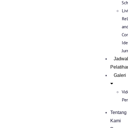
Sch
Liv
Rel
an
Co
Ide
Jur
Jadwa
Pelatiha
Galeri
Vi
Pe
Tentang
Kami