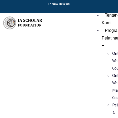
Forum Diskusi
Tentan
Kami
Progr
Pelatiha
Onl
Wri
Co
Onl
Wri
Ma
Co
Pel
&