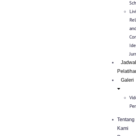
Sch
Liv
Rel
an
Co
Ide
Jur
Jadwa
Pelatiha
Galeri
Vi
Pe
Tentang
Kami