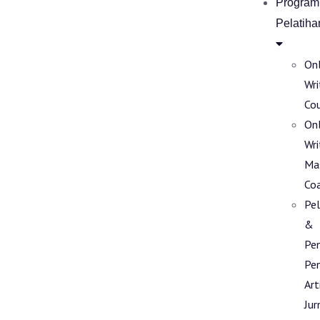
Program
Pelatiha
Onl
Wri
Co
Onl
Wri
Ma
Co
Pel
&
Pe
Pen
Art
Jur