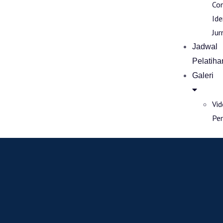
Co
Ide
Jur
Jadwal
Pelatiha
Galeri
Vi
Pe