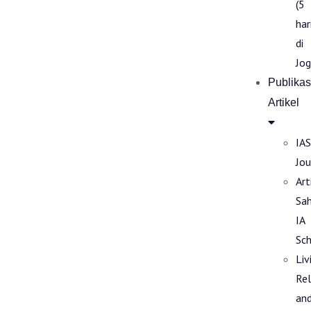
(5
har
di
Jog
Publikas
Artikel
IAS
Jou
Art
Sa
IA
Sch
Liv
Rel
an