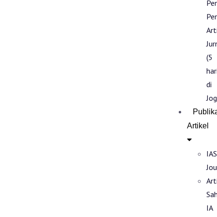
Pe
Pen
Art
Jur
(5
har
di
Jog
Publik
Artikel
IAS
Jou
Art
Sa
IA