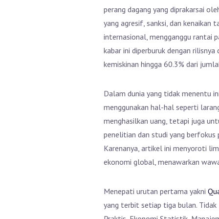
perang dagang yang diprakarsai ole
yang agresif, sanksi, dan kenaikan
internasional, mengganggu rantai p
kabar ini diperburuk dengan rilisny
kemiskinan hingga 60.3% dari jum
Dalam dunia yang tidak menentu ini
menggunakan hal-hal seperti laran
menghasilkan uang, tetapi juga un
penelitian dan studi yang berfoku
Karenanya, artikel ini menyoroti l
ekonomi global, menawarkan wawasa
Menepati urutan pertama yakni
Qua
yang terbit setiap tiga bulan. Tida
Praktis, Ekonomi Statistik, Manaj