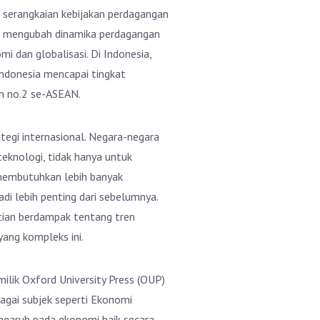
h serangkaian kebijakan perdagangan
lah mengubah dinamika perdagangan
 dan globalisasi. Di Indonesia,
donesia mencapai tingkat
n no.2 se-ASEAN.
tegi internasional. Negara-negara
eknologi, tidak hanya untuk
 membutuhkan lebih banyak
i lebih penting dari sebelumnya.
itian berdampak tentang tren
ang kompleks ini.
ilik Oxford University Press (OUP)
bagai subjek seperti Ekonomi
ngaruh pada ekonomi baik secara