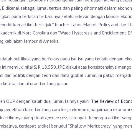
JE dikenal sebagai jurnal tertua dan paling dihormati dalam ekono
iangkat pada terbitan terbarunya selalu relevan dengan kondisi ekon
enerbitkan artikel bertajuk “Teacher Labor Market Policy and the T
kademik di Nort Carolina dan “Wage Hysteresis and Entitlement Ef
g kebijakan lembur di Amerika.
adalah publikasi yang berfokus pada isu-isu yang terkait dengan ek
s ini memiliki nilai SJR 18.530. JPE diakui atas konsistensinya men
dan politik dengan teori dan data global. Jurnal ini patut menjadi 
 kelola, dan aturan tentang pasar.
eh OUP dengan ‘salah dua’ jurnal lainnya yakni
The Review of Econo
up penelitian baru tentang cara kerja ekonomi, bagaimana ekonomi 
k artikelnya yang tidak
open access,
terdapat beberapa artikel yang
misalnya, terdapat artikel berjudul “Shallow Meritocracy” yang me