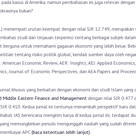
s pada kasus di Amerika, namun pembahasan ini juga relevan dengan
okrasinya bukan?
L) menempati urutan keempat dengan nilai SJR 12.749, merupakan s
mbahas studi dan tinjauan terperinci tentang berbagai subjek dala
gat berguna untuk memahami gagasan ekonomi yang lebih besar. Bebe
elitian tentang risiko politik global, kendali sumber daya oleh neg
: American Economic Review, AER: Insights, AEJ: Applied Economics,
cs, Journal of Economic Perspectives, dan AEA Papers and Proceed
urnal khusus yang berkaitan dengan ekonomi dan studi Islam yang d
and Middle Eastern Finance and Management
dengan nilai SJR 0.477
 SJR 0.410. Kedua jurnal ini tentunya menambah perspektif baru dal
habat IAS berencana mengirim karya di kedua jurnal ini, terdapat dua
yang memungkinkan penulis mengunggah naskah yang sudah diterima ke
lu membayar APC
(baca ketentuan lebih lanjut)
.