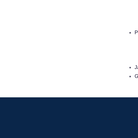
P
J
G