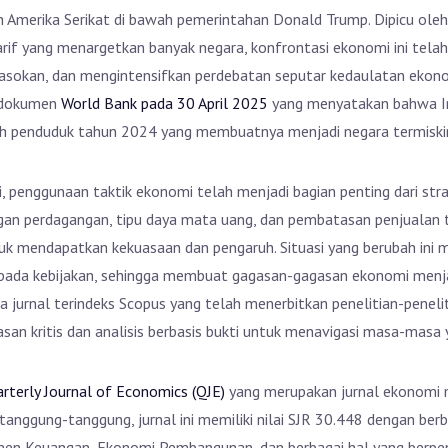
h Amerika Serikat di bawah pemerintahan Donald Trump. Dipicu ole
 tarif yang menargetkan banyak negara, konfrontasi ekonomi ini te
asokan, dan mengintensifkan perdebatan seputar kedaulatan ekonomi
a dokumen
World Bank pada 30 April 2025
yang menyatakan bahwa In
lah penduduk tahun 2024 yang membuatnya menjadi negara termiski
, penggunaan taktik ekonomi telah menjadi bagian penting dari stra
gan perdagangan, tipu daya mata uang, dan pembatasan penjualan t
tuk mendapatkan kekuasaan dan pengaruh. Situasi yang berubah ini
s pada kebijakan, sehingga membuat gagasan-gagasan ekonomi menjad
ima jurnal terindeks Scopus yang telah menerbitkan penelitian-penel
n kritis dan analisis berbasis bukti untuk menavigasi masa-masa y
rterly Journal of Economics (QJE)
yang merupakan jurnal ekonomi m
k tanggung-tanggung, jurnal ini memiliki nilai SJR 30.448 dengan ber
emen Keuangan, Ekonomi Pembangunan, dan berbagai hal yang berpe