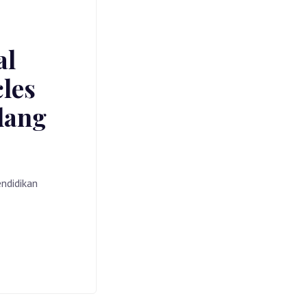
al
cles
dang
ndidikan