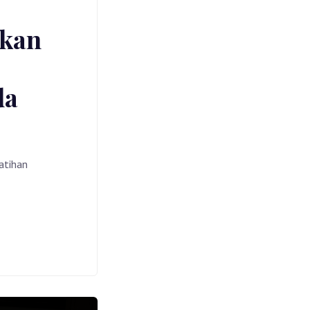
akan
da
atihan