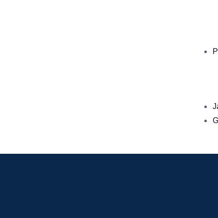
P
J
G