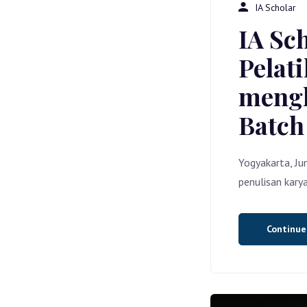
IA Scholar
IA Sc
Pelat
mengh
Batch
Yogyakarta, Ju
penulisan karya
Continu